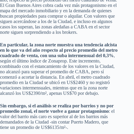
El Gran Buenos Aires cobra cada vez más protagonismo en el
mapa del mercado inmobiliario y en la demanda de quienes
buscan propiedades para comprar o alquilar. Con valores que
siguen acercándose a los de la Ciudad, e incluso en algunos
casos los superan, las zonas aledañas a CABA en el sector
norte siguen sorprendiendo a los brokers.
En particular, la zona norte muestra una tendencia alcista
en lo que va del año respecto al precio promedio del metro
cuadrado de venta, con una suba intermensual del 0,3%
,
según el último índice de Zonaprop. Este incremento,
combinado con el estancamiento de los valores en la Ciudad,
no alcanzó para superar el promedio de CABA, pero sí
comenzó a acortar la distancia. En abril, el metro cuadrado
promedio en la Ciudad se ubicó en US$2460 y no registró
variaciones intermensuales, mientras que en la zona norte
alcanzó los US$2390/m², apenas US$70 por debajo.
Sin embargo, si el análisis se realiza por barrios y no por
promedio zonal, el norte vuelve a ganar protagonismo
: el
valor del barrio más caro es superior al de los barrios más
demandados de la Ciudad -sin contar Puerto Madero, que
tiene un promedio de US$6135/m²-.