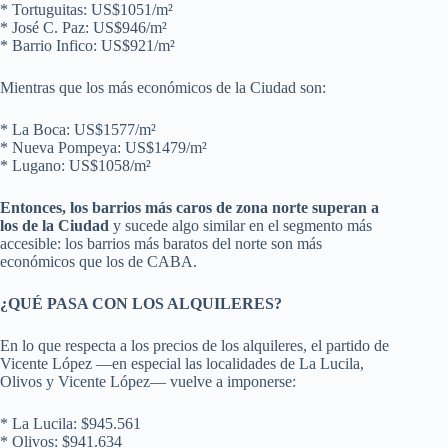
* Tortuguitas: US$1051/m²
* José C. Paz: US$946/m²
* Barrio Infico: US$921/m²
Mientras que los más económicos de la Ciudad son:
* La Boca: US$1577/m²
* Nueva Pompeya: US$1479/m²
* Lugano: US$1058/m²
Entonces, los barrios más caros de zona norte superan a
los de la Ciudad
y sucede algo similar en el segmento más
accesible: los barrios más baratos del norte son más
económicos que los de CABA.
¿QUÉ PASA CON LOS ALQUILERES?
En lo que respecta a los precios de los alquileres, el partido de
Vicente López —en especial las localidades de La Lucila,
Olivos y Vicente López— vuelve a imponerse:
* La Lucila: $945.561
* Olivos: $941.634